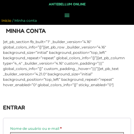
ANTEBELLUM ONLINE
Início
/ Minha conta
MINHA CONTA
[et_pb_section fb_built=”1″ _builder_version=”4.16″
global_colors_info=”{}”][et_pb_row _builder_version=”4.16″
background_size=”initial” background_position=”top_left”
background_repeat=”repeat” global_colors_info=”{}”][et_pb_column
type=”4_4″ _builder_version=”4.16″ custom_padding=”|||”
global_colors_info=”{}” custom_padding__hover=”|||”][et_pb_text
_builder_version=”4.21.0″ background_size=”initial”
background_position=”top_left” background_repeat=”repeat”
hover_enabled=”0″ global_colors_info=”{}” sticky_enabled=”0″]
ENTRAR
Nome de usuário ou e-mail
*